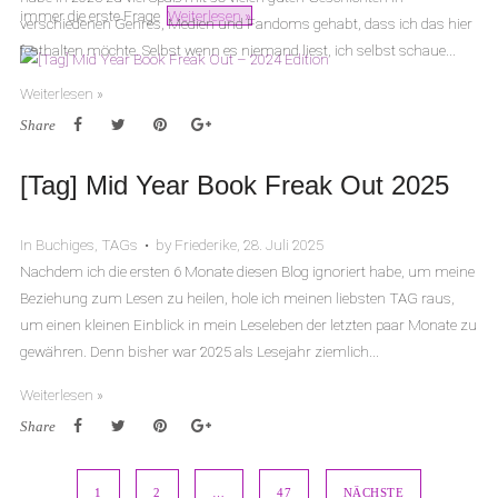
immer die erste Frage
Weiterlesen »
verschiedenen Genres, Medien und Fandoms gehabt, dass ich das hier
festhalten möchte. Selbst wenn es niemand liest, ich selbst schaue...
Weiterlesen »
Share
[Tag] Mid Year Book Freak Out 2025
In
Buchiges
,
TAGs
• by Friederike, 28. Juli 2025
Nachdem ich die ersten 6 Monate diesen Blog ignoriert habe, um meine
Beziehung zum Lesen zu heilen, hole ich meinen liebsten TAG raus,
um einen kleinen Einblick in mein Leseleben der letzten paar Monate zu
gewähren. Denn bisher war 2025 als Lesejahr ziemlich...
Weiterlesen »
Share
Seitennummerierung
1
2
…
47
NÄCHSTE