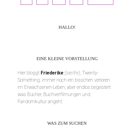
der
Beiträge
Seitenspalte
HALLO!
EINE KLEINE VORSTELLUNG
Hier bloggt
Friederike
(sie/ihr)
, Twenty-
Something, immer noch ein bisschen verloren
im Erwachsenen-Leben, aber endlos begeistert
was Bücher, Buchverfilmungen und
Fandomkultur angeht.
WAS ZUM SUCHEN