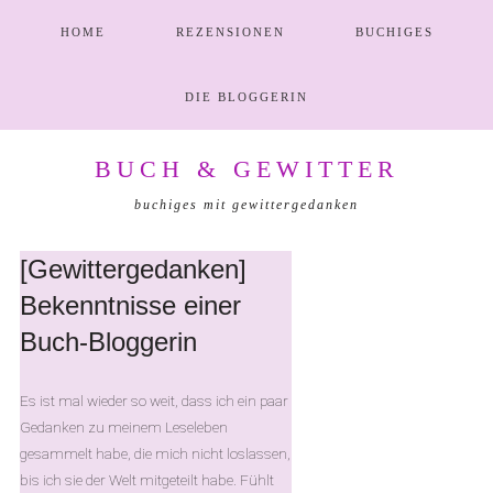
HOME
REZENSIONEN
BUCHIGES
DIE BLOGGERIN
Zur
Zum
Zur
BUCH & GEWITTER
Hauptnavigation
Inhalt
Seitenspalte
springen
springen
springen
buchiges mit gewittergedanken
[Gewittergedanken]
Bekenntnisse einer
Buch-Bloggerin
Es ist mal wieder so weit, dass ich ein paar
Gedanken zu meinem Leseleben
gesammelt habe, die mich nicht loslassen,
bis ich sie der Welt mitgeteilt habe. Fühlt