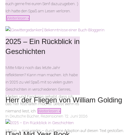
euch gerne frei euren Senf dazuzugeben. :)
Ich hatte den Spaß am Lesen verloren.
Weiterlesen »
2025 – Ein Rückblick in
Geschichten
Mitte März noch das letzte Jahr
reflektieren? Kann man machen. Ich habe
in 2025 zu viel Spaß mit so vielen guten
Geschichten in verschiedenen Genres,
Medien und Fandoms gehabt, dass ich
Herr der Fliegen von William Golding
das hier festhalten möchte. Selbst wenn es
niemand liest, ich
Weiterlesen »
In
Deutsche Bücher
,
Rezensionen
12. Juni 2026
Ich bin – mal wieder – durch eine Adaption auf diesen Text gestoßen.
[Tag] Mid Year Book