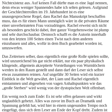
Nichtexistenz aus. Auf keinen Fall dürfte man es eine Jagd nennen,
denn etwas weniger Spannendes habe ich selten gelesen. Aufgrund
der Geschlechterrollen im 19. Jahrhundert ist es eine
unausgesprochene Regel, dass Rachel das Manuskript beschaffen
muss, das es für einen Mann unmöglich wäre in die privaten Räume
einer unverheirateten Frau vorzudringen. Rachel erweist sich nicht
als besonders geschickt dabei, ihre ganze Vorgehensweise ist plump
und sehr durchschaubar. Dennoch schafft es die Autorin innerhalb
von den letzten 100 Seiten einen Twist nach dem anderen
einzubauen und alles, wofür in dem Buch gearbeitet worden ist,
umzuwerfen.
Das Zeitreisen selber, dass eigentlich eine große Rolle spielen sollte,
wird unzureichend bis gar nicht erklärt, nur ein paar physikalisch
klingende, allgemein akzeptierte Vorstellungen von Wurmlöchern
werden in den Raum gestellt und dann darf der Leser sich selbst
etwas zusammen reimen. Auf ungefähr 30 Seiten wird ein kurzer
Einblick in die Welt gewährt, der Liam und Rachel eigentlich
entstammen und abgesehen von vagen Anhaltspunkten wie das
„große Sterben“ wird wenig von der dystopischen Welt offenbart.
Ein wenig noch zum Ende: Es ist sehr offen gelassen und wirkt
unglaublich gehetzt. Alles was zuvor im Buch an Dramatik und
Spannung gefehlt hat, wird hier in einem ungesunden Tempo noch
eingefügt, dass sich dem Leser am Ende der Kopf dreht. Zudem ist