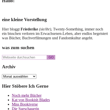
Seitenspalte
Hallo!
eine kleine Vorstellung
Hier bloggt
Friederike
(sie/ihr)
, Twenty-Something, immer noch
ein bisschen verloren im Erwachsenen-Leben, aber endlos begeistert
was Bücher, Buchverfilmungen und Fandomkultur angeht.
was zum suchen
Webseite
durchsuchen
Archiv
Archiv
Hier Stöbere Ich Gerne
Noch mehr Bücher
Kat von Bookish Blades
Miss Bookiverse
Die Sueschauerin