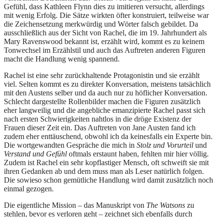
Gefühl, dass Kathleen Flynn dies zu imitieren versucht, allerdings
mit wenig Erfolg. Die Sätze wirkten öfter konstruiert, teilweise war
die Zeichensetzung merkwürdig und Wörter falsch gebildet. Da
ausschließlich aus der Sicht von Rachel, die im 19. Jahrhundert als
Mary Ravenswood bekannt ist, erzählt wird, kommt es zu keinem
Tonwechsel im Erzählstil und auch das Auftreten anderen Figuren
macht die Handlung wenig spannend.
Rachel ist eine sehr zurückhaltende Protagonistin und sie erzählt
viel. Selten kommt es zu direkter Konversation, meistens tatsächlich
mit den Austens selber und da auch nur zu höflicher Konversation.
Schlecht dargestellte Rollenbilder machen die Figuren zusätzlich
eher langweilig und die angebliche emanzipierte Rachel passt sich
nach ersten Schwierigkeiten nahtlos in die dröge Existenz der
Frauen dieser Zeit ein. Das Auftreten von Jane Austen fand ich
zudem eher enttäuschend, obwohl ich da keinesfalls ein Experte bin.
Die wortgewandten Gespräche die mich in
Stolz und Vorurteil
und
Verstand und Gefühl
oftmals erstaunt haben, fehlten mir hier völlig.
Zudem ist Rachel ein sehr kopflastiger Mensch, oft schweift sie mit
ihren Gedanken ab und dem muss man als Leser natürlich folgen.
Die sowieso schon gemütliche Handlung wird damit zusätzlich noch
einmal gezogen.
Die eigentliche Mission – das Manuskript von
The Watsons
zu
stehlen, bevor es verloren geht – zeichnet sich ebenfalls durch