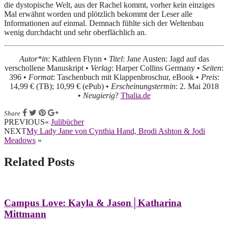
die dystopische Welt, aus der Rachel kommt, vorher kein einziges
Mal erwähnt worden und plötzlich bekommt der Leser alle
Informationen auf einmal. Demnach fühlte sich der Weltenbau
wenig durchdacht und sehr oberflächlich an.
Autor*in
: Kathleen Flynn •
Titel
: Jane Austen: Jagd auf das
verschollene Manuskript •
Verlag
: Harper Collins Germany •
Seiten
:
396 •
Format
: Taschenbuch mit Klappenbroschur, eBook •
Preis
:
14,99 € (TB); 10,99 € (ePub) •
Erscheinungstermin
: 2. Mai 2018
•
Neugierig
?
Thalia.de
Share
PREVIOUS
«
Julibücher
NEXT
My Lady Jane von Cynthia Hand, Brodi Ashton & Jodi
Meadows
»
Leser-
Related Posts
Interaktionen
Campus Love: Kayla & Jason│Katharina
Mittmann